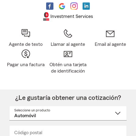
Investment Services
Agente de texto
Llamar al agente
Email al agente
Pagar una factura
Obtén una tarjeta
de identificación
¿Le gustaría obtener una cotización?
Seleccione un producto
Seleccione
un
nombre
de
producto
del
Código postal
Ingresa
Ingresa
_____
menú