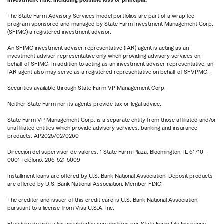
The State Farm Advisory Services model portfolios are part of a wrap fee
program sponsored and managed by State Farm Investment Management Corp.
(SFIMC) a registered investment advisor.
An SFIMC investment adviser representative (IAR) agent is acting as an
investment adviser representative only when providing advisory services on
behalf of SFIMC. In addition to acting as an investment adviser representative, an
IAR agent also may serve as a registered representative on behalf of SFVPMC.
Securities available through State Farm VP Management Corp.
Neither State Farm nor its agents provide tax or legal advice.
State Farm VP Management Corp. is a separate entity from those affiliated and/or
unaffiliated entities which provide advisory services, banking and insurance
products. AP2025/02/0260
Dirección del supervisor de valores: 1 State Farm Plaza, Bloomington, IL 61710-
0001 Teléfono: 206-521-5009
Installment loans are offered by U.S. Bank National Association. Deposit products
are offered by U.S. Bank National Association. Member FDIC.
The creditor and issuer of this credit card is U.S. Bank National Association,
pursuant to a license from Visa U.S.A. Inc.
El seguro de vida y las anualidades son emitidos por State Farm Life Insurance