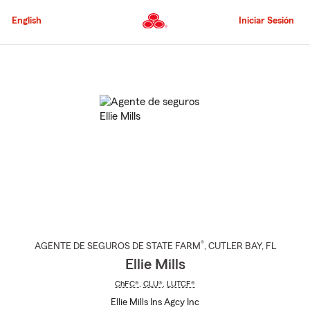
Pasar
al
English
Iniciar Sesión
contenido
principal
Comienzo
del
contenido
principal
®
AGENTE DE SEGUROS DE STATE FARM
,
CUTLER BAY
, FL
Ellie Mills
ChFC®
,
CLU®
,
LUTCF®
Ellie Mills Ins Agcy Inc