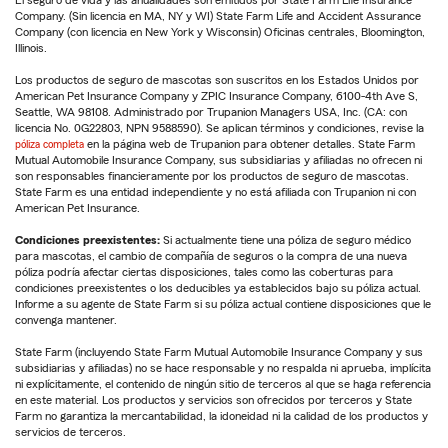
Company. (Sin licencia en MA, NY y WI) State Farm Life and Accident Assurance
Company (con licencia en New York y Wisconsin) Oficinas centrales, Bloomington,
Illinois.
Los productos de seguro de mascotas son suscritos en los Estados Unidos por
American Pet Insurance Company y ZPIC Insurance Company, 6100-4th Ave S,
Seattle, WA 98108. Administrado por Trupanion Managers USA, Inc. (CA: con
licencia No. 0G22803, NPN 9588590). Se aplican términos y condiciones, revise la
póliza completa
en la página web de Trupanion para obtener detalles. State Farm
Mutual Automobile Insurance Company, sus subsidiarias y afiliadas no ofrecen ni
son responsables financieramente por los productos de seguro de mascotas.
State Farm es una entidad independiente y no está afiliada con Trupanion ni con
American Pet Insurance.
Condiciones preexistentes:
Si actualmente tiene una póliza de seguro médico
para mascotas, el cambio de compañía de seguros o la compra de una nueva
póliza podría afectar ciertas disposiciones, tales como las coberturas para
condiciones preexistentes o los deducibles ya establecidos bajo su póliza actual.
Informe a su agente de State Farm si su póliza actual contiene disposiciones que le
convenga mantener.
State Farm (incluyendo State Farm Mutual Automobile Insurance Company y sus
subsidiarias y afiliadas) no se hace responsable y no respalda ni aprueba, implícita
ni explícitamente, el contenido de ningún sitio de terceros al que se haga referencia
en este material. Los productos y servicios son ofrecidos por terceros y State
Farm no garantiza la mercantabilidad, la idoneidad ni la calidad de los productos y
servicios de terceros.