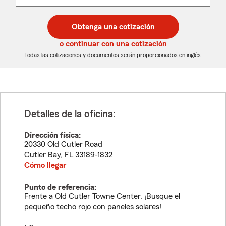
un
un
desplegable
código
código
postal
postal
Obtenga una cotización
de
de
5
5
o continuar con una cotización
dígitos
dígitos
Todas las cotizaciones y documentos serán proporcionados en inglés.
Detalles de la oficina:
Dirección física:
20330 Old Cutler Road
Cutler Bay
,
FL
33189-1832
Cómo llegar
Punto de referencia:
Frente a Old Cutler Towne Center. ¡Busque el
pequeño techo rojo con paneles solares!